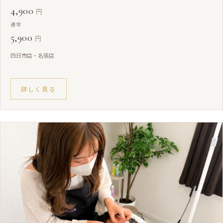
4,900
円
通常
5,900
円
四日市店・名張店
詳しく見る