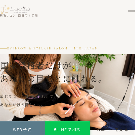
眉毛サロン 四日市 / 名張
EYEBROW & EYELASH SALON — MIE, JAPAN
国家資格者だけが、
あなたの目もとに触れる。
眉とまつ毛、骨格に合わせて
あなただけの目もとへ。
WEB予約
LINEで相談
メニューを見る